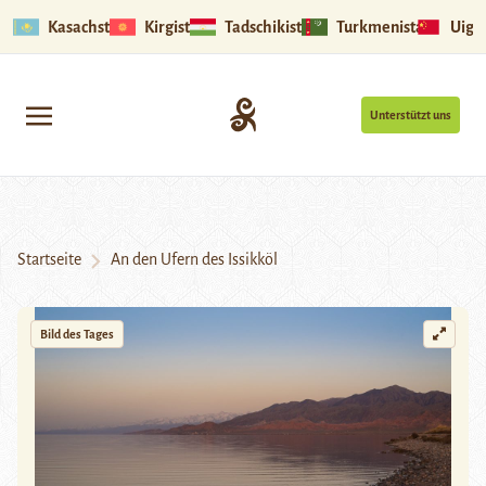
Kasachstan
Kirgistan
Tadschikistan
Turkmenistan
Uigu
Unterstützt uns
Startseite
An den Ufern des Issikköl
Bild des Tages