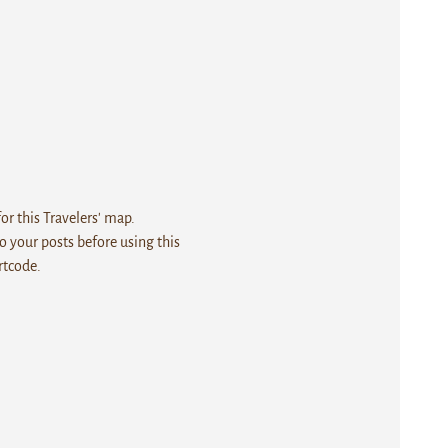
r this Travelers' map.
 your posts before using this
rtcode.