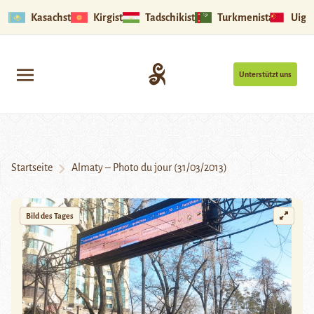
Kasachstan
Kirgistan
Tadschikistan
Turkmenistan
Uigu
Unterstützt uns
Startseite
Almaty – Photo du jour (31/03/2013)
Bild des Tages