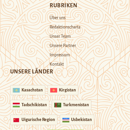
RUBRIKEN
Über uns
Redaktionscharta
Unser Team
Unsere Partner
Impressum
Kontakt
UNSERE LÄNDER
Kasachstan
Kirgistan
Tadschikistan
Turkmenistan
Uigurische Region
Usbekistan