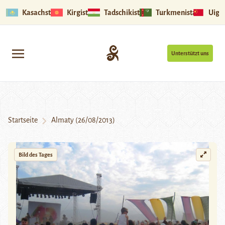
Kasachstan
Kirgistan
Tadschikistan
Turkmenistan
Uigu
Unterstützt uns
Startseite
Almaty (26/08/2013)
Bild des Tages