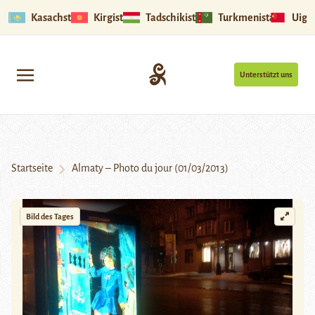
Kasachstan
Kirgistan
Tadschikistan
Turkmenistan
Uigu
Unterstützt uns
Startseite
Almaty – Photo du jour (01/03/2013)
Bild des Tages