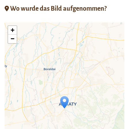
Wo wurde das Bild aufgenommen?
+
−
Travelers' Map wird geladen …
Wenn du dies siehst, nachdem deine
Seite vollständig geladen wurde,
fehlen leafletJS-Dateien.