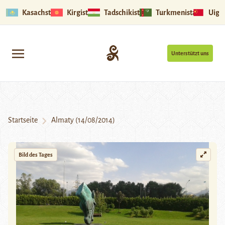
Kasachstan
Kirgistan
Tadschikistan
Turkmenistan
Uigu
Unterstützt uns
Startseite
Almaty (14/08/2014)
Bild des Tages