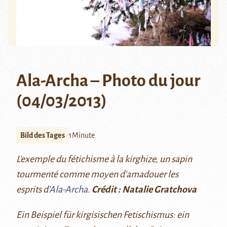
Ala-Archa – Photo du jour
(04/03/2013)
Bild des Tages
1Minute
L'exemple du fétichisme à la kirghize, un sapin
tourmenté comme moyen d'amadouer les
esprits d'
Ala-Archa
.
Crédit : Natalie Gratchova
Ein Beispiel für kirgisischen Fetischismus: ein