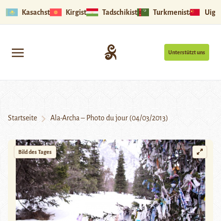
Kasachstan
Kirgistan
Tadschikistan
Turkmenistan
Uigu
Unterstützt uns
Startseite
Ala-Archa – Photo du jour (04/03/2013)
Bild des Tages