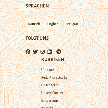
SPRACHEN
Deutsch
English
Français
FOLGT UNS
RUBRIKEN
Über uns
Redaktionscharta
Unser Team
Unsere Partner
Impressum