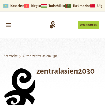
Kasachstan
Kirgistan
Tadschikistan
Turkmenistan
Uigu
Unterstützt uns
Startseite
Autor: zentralasien2030
zentralasien2030