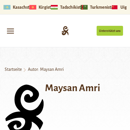
Kasachstan
Kirgistan
Tadschikistan
Turkmenistan
Uigu
Unterstützt uns
Startseite
Autor: Maysan Amri
Maysan Amri