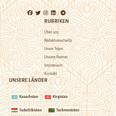
RUBRIKEN
Über uns
Redaktionscharta
Unser Team
Unsere Partner
Impressum
Kontakt
UNSERE LÄNDER
Kasachstan
Kirgistan
Tadschikistan
Turkmenistan