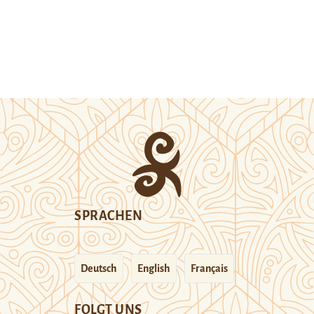
SPRACHEN
Deutsch
English
Français
FOLGT UNS