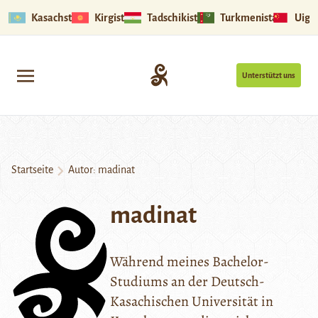
Kasachstan
Kirgistan
Tadschikistan
Turkmenistan
Uigu
Unterstützt uns
Startseite
Autor: madinat
madinat
Während meines Bachelor-
Studiums an der Deutsch-
Kasachischen Universität in