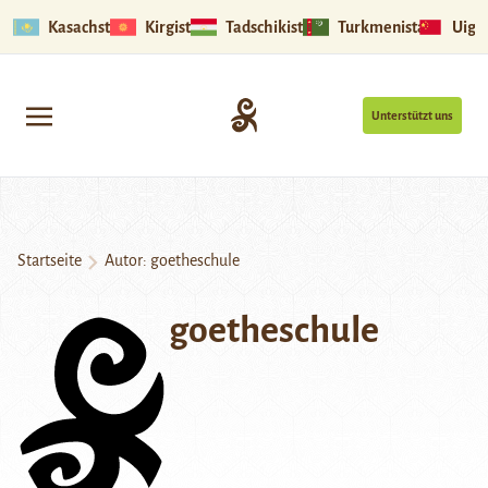
Kasachstan
Kirgistan
Tadschikistan
Turkmenistan
Uigu
Unterstützt uns
Startseite
Autor: goetheschule
goetheschule