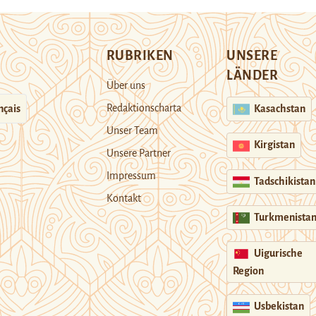
RUBRIKEN
UNSERE
LÄNDER
Über uns
Redaktionscharta
nçais
Kasachstan
Unser Team
Kirgistan
Unsere Partner
Impressum
Tadschikistan
Kontakt
Turkmenista
Uigurische
Region
Usbekistan