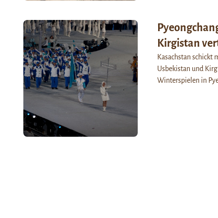
Pyeongchang
Kirgistan ver
Kasachstan schickt m
Usbekistan und Kirg
Winterspielen in Py