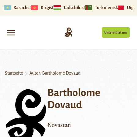
Kasachstan
Kirgistan
Tadschikistan
Turkmenistan
Uigu
Unterstützt uns
Startseite
Autor: Bartholome Dovaud
Bartholome
Dovaud
Novastan