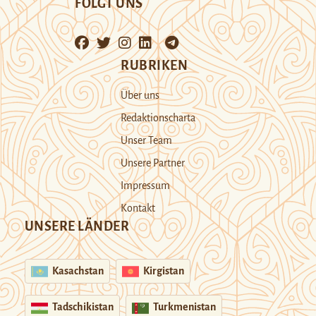
FOLGT UNS
RUBRIKEN
Über uns
Redaktionscharta
Unser Team
Unsere Partner
Impressum
Kontakt
UNSERE LÄNDER
Kasachstan
Kirgistan
Tadschikistan
Turkmenistan