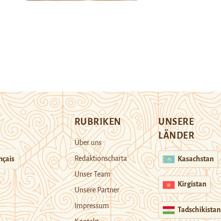
RUBRIKEN
UNSERE
LÄNDER
Über uns
Redaktionscharta
nçais
Kasachstan
Unser Team
Kirgistan
Unsere Partner
Impressum
Tadschikistan