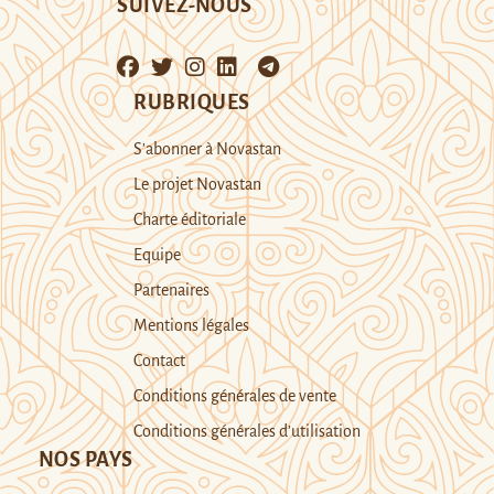
SUIVEZ-NOUS
RUBRIQUES
S’abonner à Novastan
Le projet Novastan
Charte éditoriale
Equipe
Partenaires
Mentions légales
Contact
Conditions générales de vente
Conditions générales d’utilisation
NOS PAYS