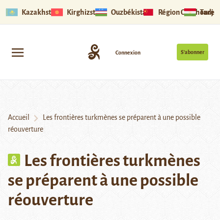
Kazakhstan
Kirghizstan
Ouzbékistan
Région Ouïghoure
Tadjik
S’abonner
Connexion
Accueil
Les frontières turkmènes se préparent à une possible
réouverture
Les frontières turkmènes
se préparent à une possible
réouverture