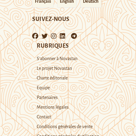
Français
English
Deutsch
SUIVEZ-NOUS
RUBRIQUES
S’abonner à Novastan
Le projet Novastan
Charte éditoriale
Equipe
Partenaires
Mentions légales
Contact
Conditions générales de vente