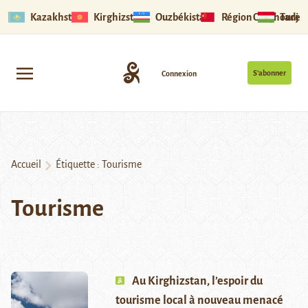
Kazakhstan
Kirghizstan
Ouzbékistan
Région Ouïghoure
Tadjik
S’abonner
Connexion
Accueil
Étiquette :
Tourisme
Tourisme
Au Kirghizstan, l’espoir du
tourisme local à nouveau menacé