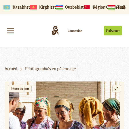
Kazakhstan
Kirghizstan
Ouzbékistan
Région Ouïghoure
Tadjik
S’abonner
Connexion
Accueil
Photographiés en pèlerinage
Photo du jour