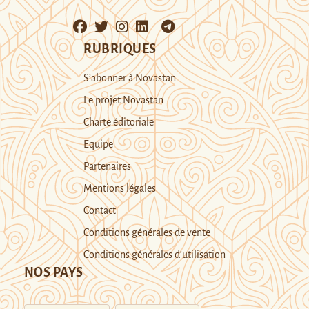
RUBRIQUES
S’abonner à Novastan
Le projet Novastan
Charte éditoriale
Equipe
Partenaires
Mentions légales
Contact
Conditions générales de vente
Conditions générales d’utilisation
NOS PAYS