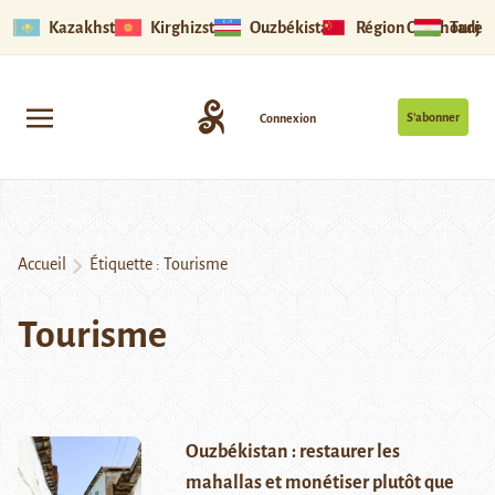
Kazakhstan
Kirghizstan
Ouzbékistan
Région Ouïghoure
Tadjik
S’abonner
Connexion
Accueil
Étiquette :
Tourisme
Tourisme
Ouzbékistan : restaurer les
mahallas et monétiser plutôt que