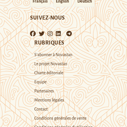
Français
English
Deutsch
SUIVEZ-NOUS
RUBRIQUES
S’abonner à Novastan
Le projet Novastan
Charte éditoriale
Equipe
Partenaires
Mentions légales
Contact
Conditions générales de vente