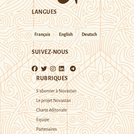
LANGUES
Français
English
Deutsch
SUIVEZ-NOUS
RUBRIQUES
S’abonner à Novastan
Le projet Novastan
Charte éditoriale
Equipe
Partenaires