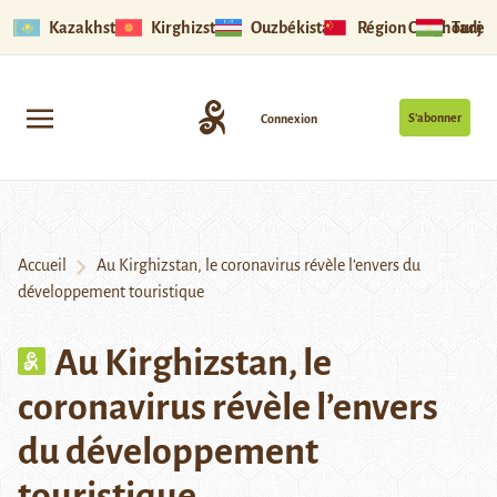
Kazakhstan
Kirghizstan
Ouzbékistan
Région Ouïghoure
Tadjik
S’abonner
Connexion
Accueil
Au Kirghizstan, le coronavirus révèle l’envers du
développement touristique
Au Kirghizstan, le
coronavirus révèle l’envers
du développement
touristique