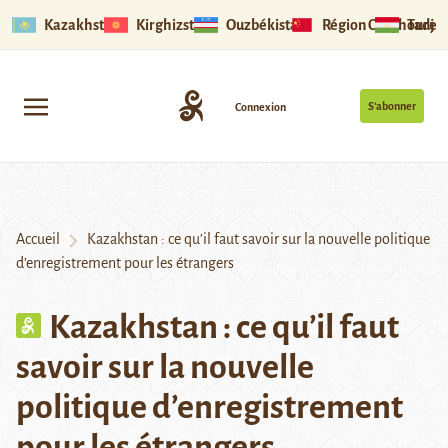
Kazakhstan
Kirghizstan
Ouzbékistan
Région Ouïghoure
Tadjik
S’abonner
Connexion
Accueil
Kazakhstan : ce qu’il faut savoir sur la nouvelle politique
d’enregistrement pour les étrangers
Kazakhstan : ce qu’il faut
savoir sur la nouvelle
politique d’enregistrement
pour les étrangers