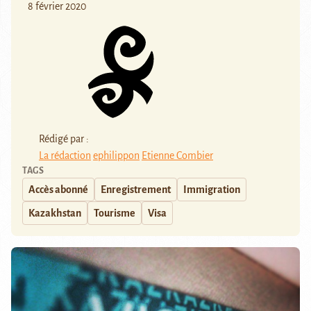
8 février 2020
Rédigé par :
La rédaction
ephilippon
Etienne Combier
TAGS
Accès abonné
Enregistrement
Immigration
Kazakhstan
Tourisme
Visa