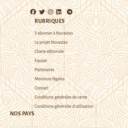
RUBRIQUES
S’abonner à Novastan
Le projet Novastan
Charte éditoriale
Equipe
Partenaires
Mentions légales
Contact
Conditions générales de vente
Conditions générales d’utilisation
NOS PAYS