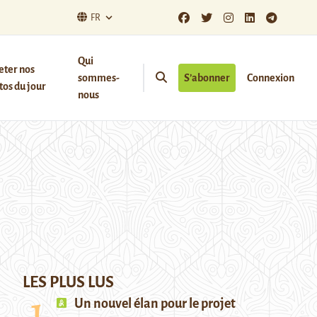
FR
Qui
eter nos
sommes-
S’abonner
Connexion
os du jour
nous
LES PLUS LUS
Un nouvel élan pour le projet