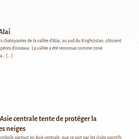
Alaï
rs chatoyantes de la vallée d’Alaï, au sud du Kirghizstan, côtoient
pèces d’oiseaux. La vallée a été reconnue comme zone
la…
[...]
sie centrale tente de protéger la
es neiges
bole partout en Asie centrale, que ce soit par les clubs sportifs