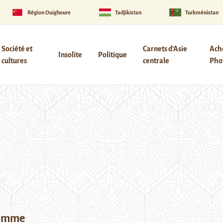
Région Ouïghoure
Tadjikistan
Turkménistan
Société et
Carnets d’Asie
Ach
Insolite
Politique
cultures
centrale
Phot
homme