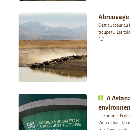
Abreuvage a
C’est au coeur du
troupeau. Les toi
[...]
A Astana
environnem
Le Sommet Écologi
s’inscrit dans la c
conséquences du 