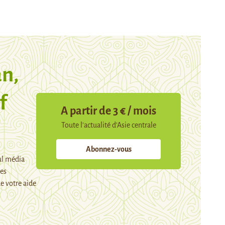
n,
f
A partir de 3 € / mois
Toute l’actualité d’Asie centrale
Abonnez-vous
ul média
mes
e votre aide