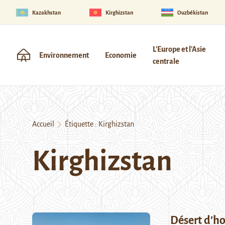
Kazakhstan
Kirghizstan
Ouzbékistan
L'Europe et l'Asie
Environnement
Economie
centrale
Accueil
Étiquette :
Kirghizstan
Kirghizstan
Désert d’