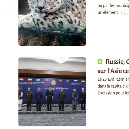
ou par les municip
un élément…
[...]
Russie, 
sur l’Asie 
Le 28 avril derni
dans la capitale k
L’occasion pour le