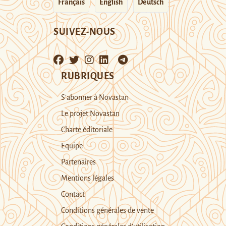
Français
English
Deutsch
SUIVEZ-NOUS
RUBRIQUES
S’abonner à Novastan
Le projet Novastan
Charte éditoriale
Equipe
Partenaires
Mentions légales
Contact
Conditions générales de vente