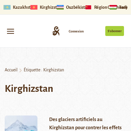
Kazakhstan
Kirghizstan
Ouzbékistan
Région Ouïghoure
Tadjik
S’abonner
Connexion
Accueil
Étiquette :
Kirghizstan
Kirghizstan
Des glaciers artificiels au
Kirghizstan pour contrer les effets