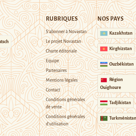
RUBRIQUES
NOS PAYS
S’abonner à Novastan
Kazakhstan
Le projet Novastan
tsch
Kirghizstan
Charte éditoriale
Equipe
Ouzbékistan
Partenaires
Région
Mentions légales
Ouïghoure
Contact
Conditions générales
Tadjikistan
de vente
Conditions générales
Turkménista
d’utilisation