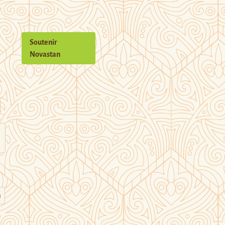
Soutenir
Novastan
n