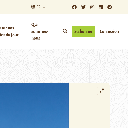
FR
Qui
eter nos
sommes-
S’abonner
Connexion
os du jour
nous