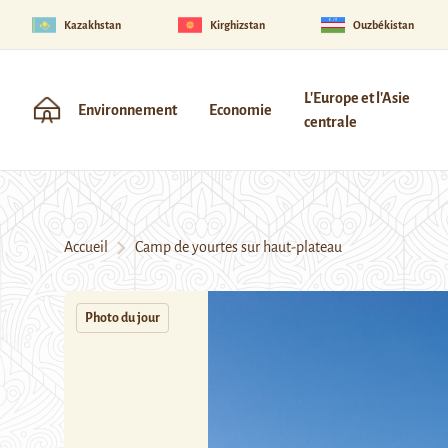
Kazakhstan
Kirghizstan
Ouzbékistan
L'Europe et l'Asie
Environnement
Economie
centrale
Accueil
Camp de yourtes sur haut-plateau
Photo du jour