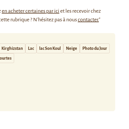
z
en acheter certaines par ici
et les recevoir chez
cette rubrique ? N'hésitez pas à nous
contacter.
"
Kirghizstan
Lac
lac Son Koul
Neige
Photo du Jour
ourtes