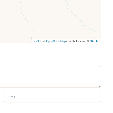
Leaflet
| ©
OpenStreetMap
contributors and ©
CARTO