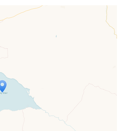
ap is loading...
 loaded completely, leafletJS files are
ssing.