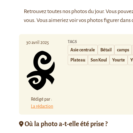
Retrouvez
toutes nos photos du jour
. Vous pouve
vous. Vous aimeriez voir vos photos figurer dans 
TAGS
30 avril 2025
Asie centrale
Bétail
camps
Plateau
Son Koul
Yourte
Y
Rédigé par :
La rédaction
Où la photo a-t-elle été prise ?