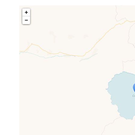
+
−
Travelers' M
If you see this after your page is
mi