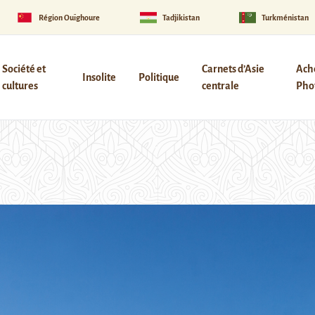
Région Ouïghoure
Tadjikistan
Turkménistan
Société et
Carnets d’Asie
Ach
Insolite
Politique
cultures
centrale
Phot