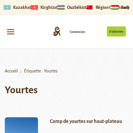
Kazakhstan
Kirghizstan
Ouzbékistan
Région Ouïghoure
Tadjik
S’abonner
Connexion
Accueil
Étiquette :
Yourtes
Yourtes
Camp de yourtes sur haut-plateau