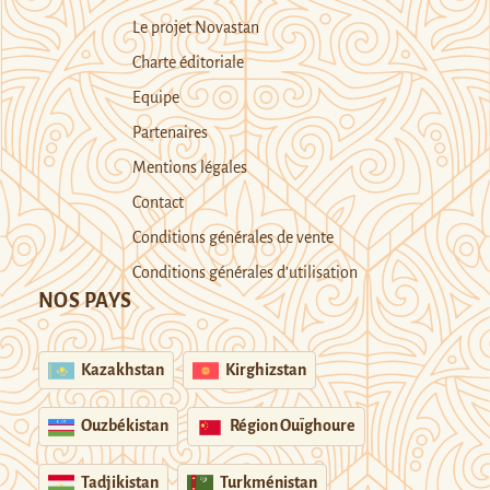
Le projet Novastan
Charte éditoriale
Equipe
Partenaires
Mentions légales
Contact
Conditions générales de vente
Conditions générales d’utilisation
NOS PAYS
Kazakhstan
Kirghizstan
Ouzbékistan
Région Ouïghoure
Tadjikistan
Turkménistan