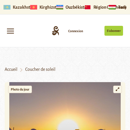
Kazakhstan
Kirghizstan
Ouzbékistan
Région Ouïghoure
Tadjik
S’abonner
Connexion
Accueil
Coucher de soleil
Photo du jour