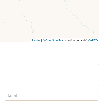
Leaflet
| ©
OpenStreetMap
contributors and ©
CARTO