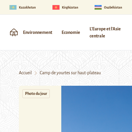
Kazakhstan
Kirghizstan
Ouzbékistan
L'Europe et l'Asie
Environnement
Economie
centrale
Accueil
Camp de yourtes sur haut-plateau
Photo du jour