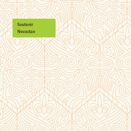
Soutenir
Novastan
n