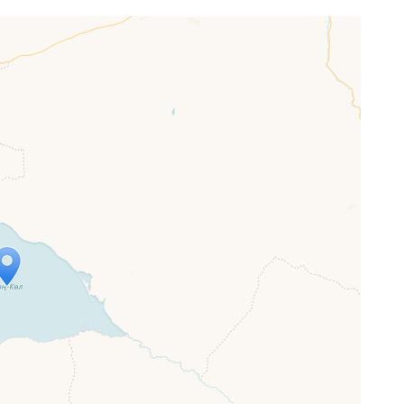
ap is loading...
 loaded completely, leafletJS files are
ssing.