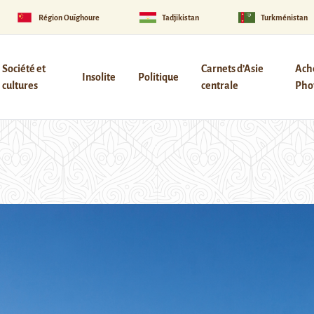
Région Ouïghoure
Tadjikistan
Turkménistan
Société et
Carnets d’Asie
Ach
Insolite
Politique
cultures
centrale
Phot