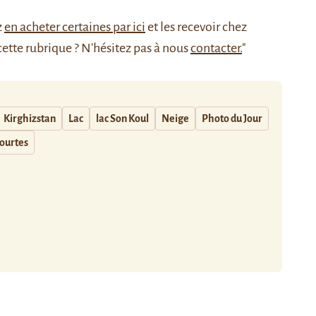
z
en acheter certaines par ici
et les recevoir chez
cette rubrique ? N'hésitez pas à nous
contacter.
"
Kirghizstan
Lac
lac Son Koul
Neige
Photo du Jour
ourtes