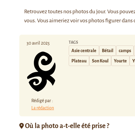
Retrouvez
toutes nos photos du jour
. Vous pouve
vous. Vous aimeriez voir vos photos figurer dans 
TAGS
30 avril 2025
Asie centrale
Bétail
camps
Plateau
Son Koul
Yourte
Y
Rédigé par :
La rédaction
Où la photo a-t-elle été prise ?