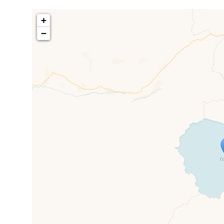
+
−
Travelers' M
If you see this after your page is
mi