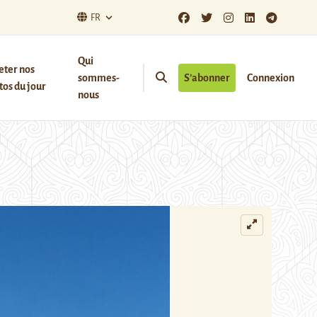
FR
Qui
eter nos
sommes-
S’abonner
Connexion
os du jour
nous