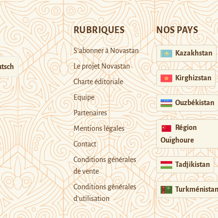
RUBRIQUES
NOS PAYS
S’abonner à Novastan
Kazakhstan
Le projet Novastan
tsch
Kirghizstan
Charte éditoriale
Equipe
Ouzbékistan
Partenaires
Région
Mentions légales
Ouïghoure
Contact
Conditions générales
Tadjikistan
de vente
Conditions générales
Turkménista
d’utilisation