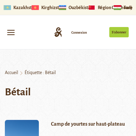
Kazakhstan
Kirghizstan
Ouzbékistan
Région Ouïghoure
Tadjik
S’abonner
Connexion
Accueil
Étiquette :
Bétail
Bétail
Camp de yourtes sur haut-plateau