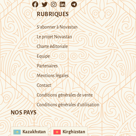
RUBRIQUES
S’abonner à Novastan
Le projet Novastan
Charte éditoriale
Equipe
Partenaires
Mentions légales
Contact
Conditions générales de vente
Conditions générales d’utilisation
NOS PAYS
Kazakhstan
Kirghizstan