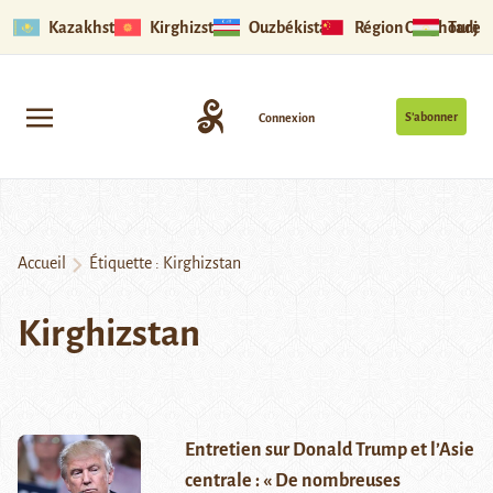
Kazakhstan
Kirghizstan
Ouzbékistan
Région Ouïghoure
Tadjik
S’abonner
Connexion
Accueil
Étiquette :
Kirghizstan
Kirghizstan
Entretien sur Donald Trump et l’Asie
centrale : « De nombreuses