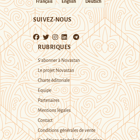
Français
English
Deutsch
SUIVEZ-NOUS
RUBRIQUES
S’abonner à Novastan
Le projet Novastan
Charte éditoriale
Equipe
Partenaires
Mentions légales
Contact
Conditions générales de vente