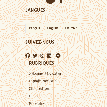
LANGUES
Français
English
Deutsch
SUIVEZ-NOUS
RUBRIQUES
S’abonner à Novastan
Le projet Novastan
Charte éditoriale
Equipe
Partenaires