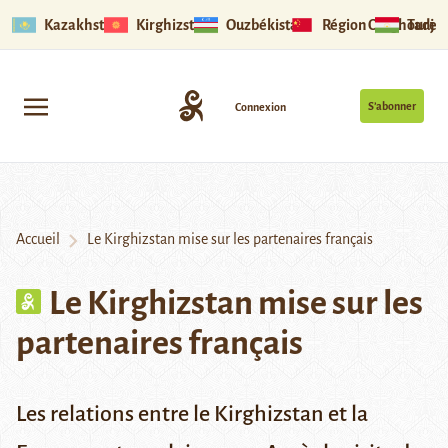
Kazakhstan
Kirghizstan
Ouzbékistan
Région Ouïghoure
Tadjik
S’abonner
Connexion
Accueil
Le Kirghizstan mise sur les partenaires français
Le Kirghizstan mise sur les
partenaires français
Les relations entre le Kirghizstan et la