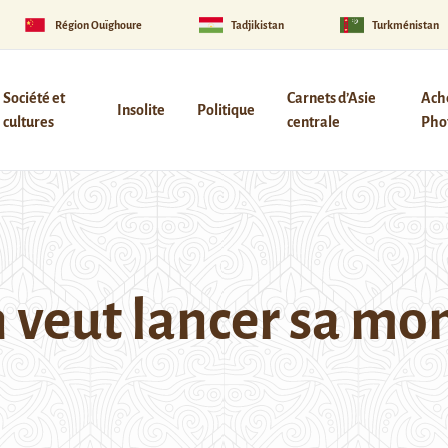
Région Ouïghoure
Tadjikistan
Turkménistan
Société et
Carnets d’Asie
Ach
Insolite
Politique
cultures
centrale
Phot
n veut lancer sa mo