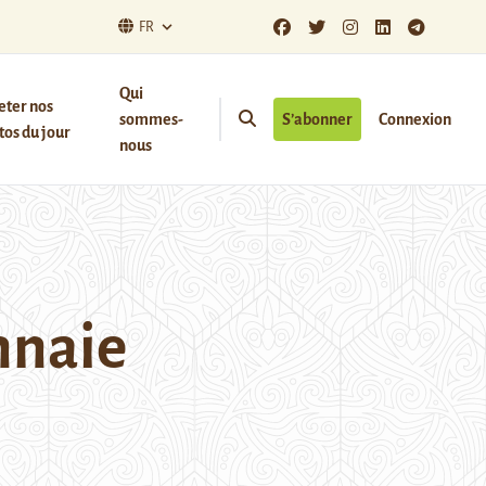
FR
Qui
eter nos
sommes-
S’abonner
Connexion
os du jour
nous
nnaie