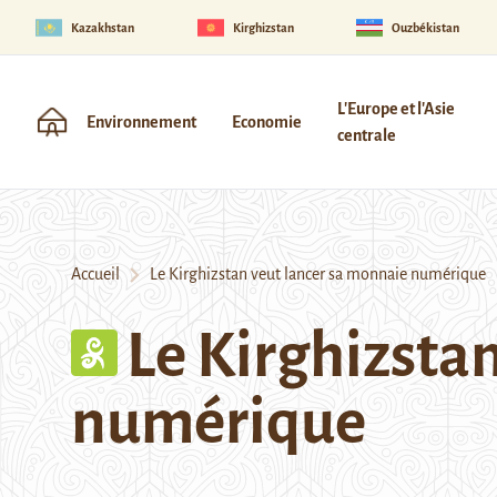
Kazakhstan
Kirghizstan
Ouzbékistan
L'Europe et l'Asie
Environnement
Economie
centrale
Accueil
Le Kirghizstan veut lancer sa monnaie numérique
Le Kirghizsta
numérique