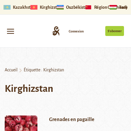
Kazakhstan
Kirghizstan
Ouzbékistan
Région Ouïghoure
Tadjik
S’abonner
Connexion
Accueil
Étiquette :
Kirghizstan
Kirghizstan
Grenades en pagaille