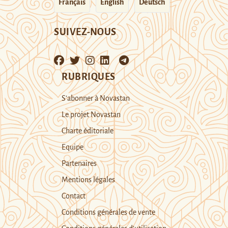
Français
English
Deutsch
SUIVEZ-NOUS
RUBRIQUES
S’abonner à Novastan
Le projet Novastan
Charte éditoriale
Equipe
Partenaires
Mentions légales
Contact
Conditions générales de vente