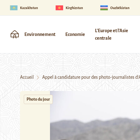
Kazakhstan
Kirghizstan
Ouzbékistan
L'Europe et l'Asie
Environnement
Economie
centrale
Accueil
Appel à candidature pour des photo-journalistes d’A
Photo du jour