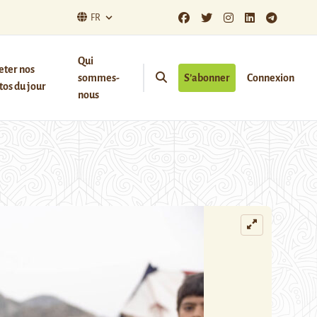
FR
Qui
eter nos
sommes-
S’abonner
Connexion
os du jour
nous