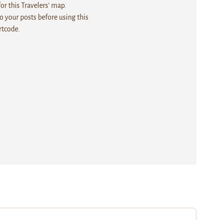
r this Travelers' map.
 your posts before using this
rtcode.