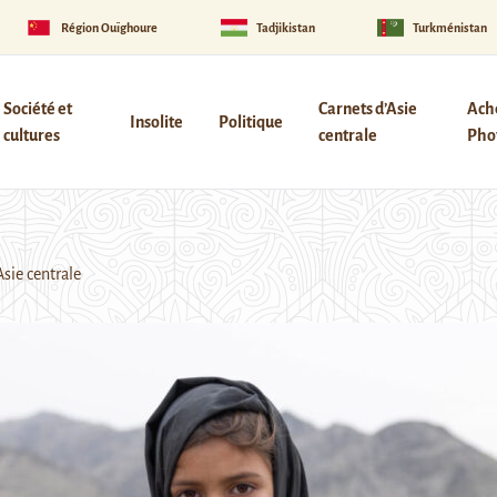
Région Ouïghoure
Tadjikistan
Turkménistan
Société et
Carnets d’Asie
Ach
Insolite
Politique
cultures
centrale
Phot
sie centrale