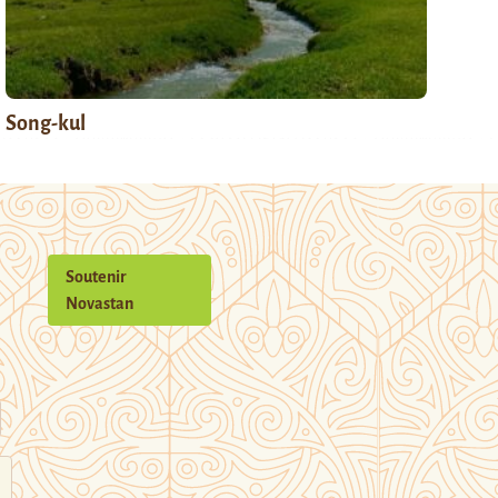
Song-kul
Soutenir
Novastan