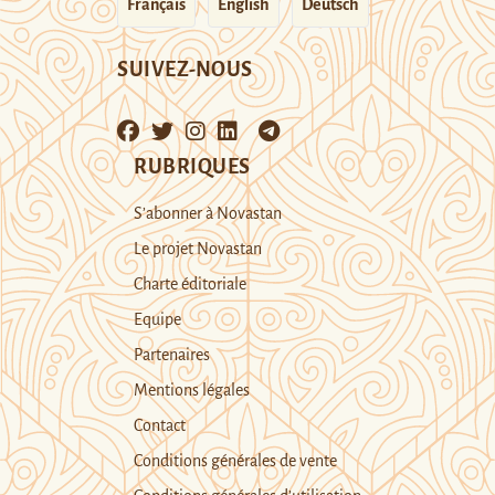
Français
English
Deutsch
SUIVEZ-NOUS
RUBRIQUES
S’abonner à Novastan
Le projet Novastan
Charte éditoriale
Equipe
Partenaires
Mentions légales
Contact
Conditions générales de vente