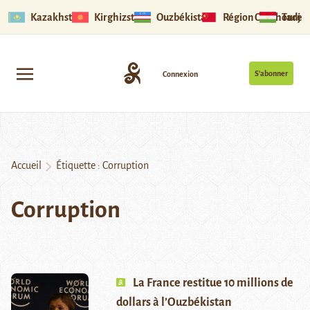
Kazakhstan
Kirghizstan
Ouzbékistan
Région Ouïghoure
Tadjik
S’abonner
Connexion
Accueil
Étiquette :
Corruption
Corruption
La France restitue 10 millions de
dollars à l’Ouzbékistan