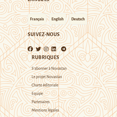
Français
English
Deutsch
SUIVEZ-NOUS
RUBRIQUES
S’abonner à Novastan
Le projet Novastan
Charte éditoriale
Equipe
Partenaires
Mentions légales