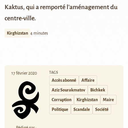
Kaktus
, qui a remporté l’aménagement du
centre-ville.
Kirghizstan
4 minutes
TAGS
17 février 2020
Accès abonné
Affaire
Aziz Sourakmatov
Bichkek
Corruption
Kirghizstan
Maire
Politique
Scandale
Société
Rédigé par :