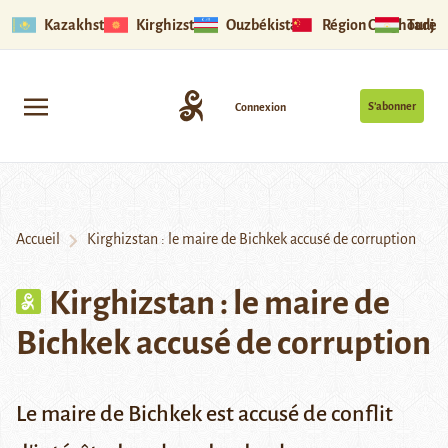
Kazakhstan
Kirghizstan
Ouzbékistan
Région Ouïghoure
Tadjik
S’abonner
Connexion
Accueil
Kirghizstan : le maire de Bichkek accusé de corruption
Kirghizstan : le maire de
Bichkek accusé de corruption
Le maire de Bichkek est accusé de conflit