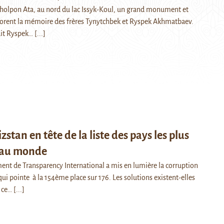
Tcholpon Ata, au nord du lac Issyk-Koul, un grand monument et
orent la mémoire des frères Tynytchbek et Ryspek Akhmatbaev.
it Ryspek…
[...]
zstan en tête de la liste des pays les plus
 au monde
ment de Transparency International a mis en lumière la corruption
 qui pointe à la 154ème place sur 176. Les solutions existent-elles
e ce…
[...]