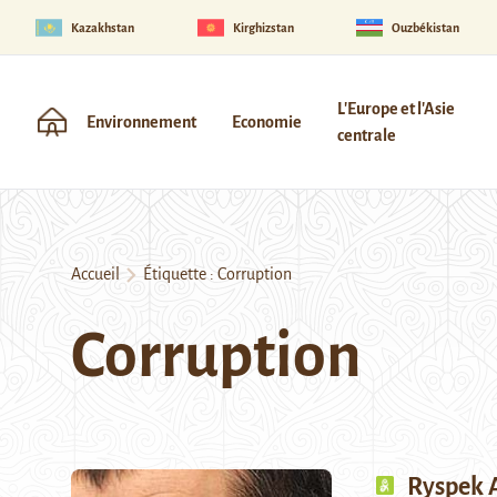
Kazakhstan
Kirghizstan
Ouzbékistan
L'Europe et l'Asie
Environnement
Economie
centrale
Accueil
Étiquette :
Corruption
Corruption
Ryspek A