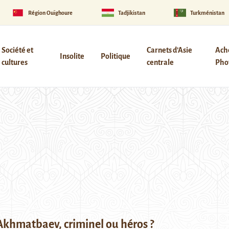
Région Ouïghoure
Tadjikistan
Turkménistan
Société et
Carnets d’Asie
Ach
Insolite
Politique
cultures
centrale
Phot
khmatbaev, criminel ou héros ?