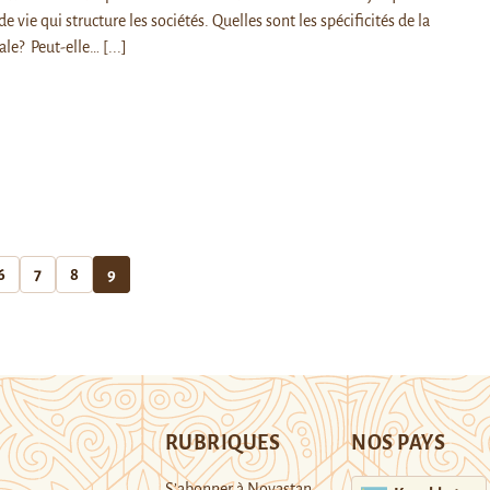
 vie qui structure les sociétés. Quelles sont les spécificités de la
ale? Peut-elle…
[...]
6
7
8
9
RUBRIQUES
NOS PAYS
S’abonner à Novastan