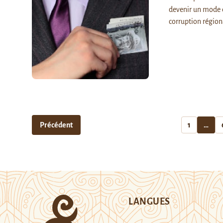
devenir un mode de
corruption région
Précédent
1
…
LANGUES