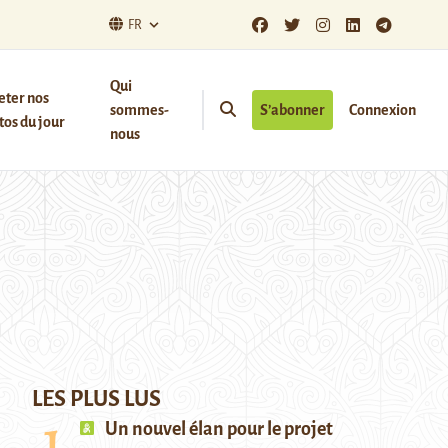
FR
Qui
eter nos
sommes-
S’abonner
Connexion
os du jour
nous
LES PLUS LUS
Un nouvel élan pour le projet