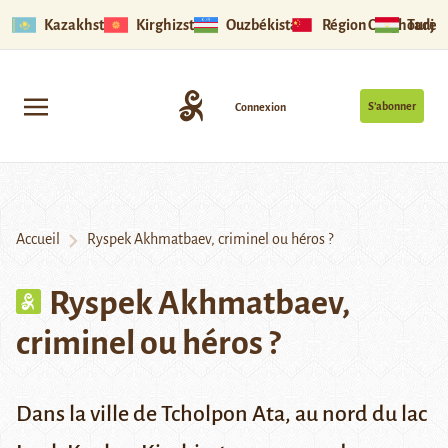
Kazakhstan
Kirghizstan
Ouzbékistan
Région Ouïghoure
Tadjik
S’abonner
Connexion
Accueil
Ryspek Akhmatbaev, criminel ou héros ?
Ryspek Akhmatbaev,
criminel ou héros ?
Dans la ville de Tcholpon Ata, au nord du lac