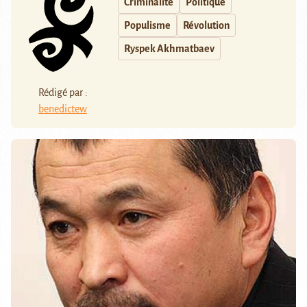
Criminalité
Politique
Populisme
Révolution
Ryspek Akhmatbaev
Rédigé par :
benedictew