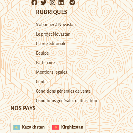
RUBRIQUES
S’abonner à Novastan
Le projet Novastan
Charte éditoriale
Equipe
Partenaires
Mentions légales
Contact
Conditions générales de vente
Conditions générales d’utilisation
NOS PAYS
Kazakhstan
Kirghizstan