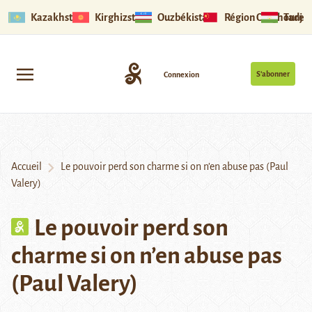
Kazakhstan
Kirghizstan
Ouzbékistan
Région Ouïghoure
Tadjik
S’abonner
Connexion
Accueil
Le pouvoir perd son charme si on n’en abuse pas (Paul
Valery)
Le pouvoir perd son
charme si on n’en abuse pas
(Paul Valery)