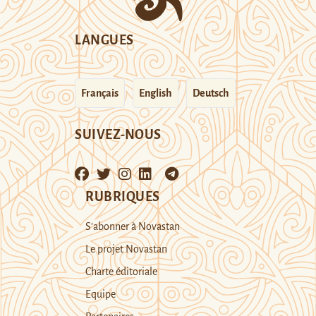
LANGUES
Français
English
Deutsch
SUIVEZ-NOUS
RUBRIQUES
S’abonner à Novastan
Le projet Novastan
Charte éditoriale
Equipe