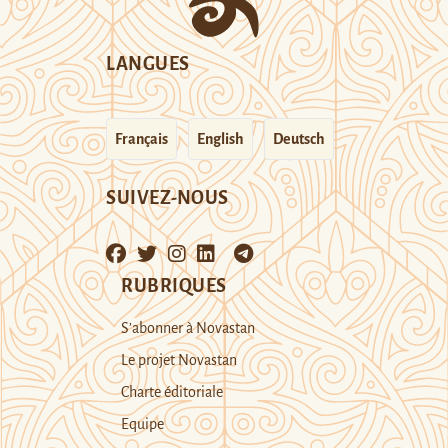
LANGUES
Français
English
Deutsch
SUIVEZ-NOUS
RUBRIQUES
S’abonner à Novastan
Le projet Novastan
Charte éditoriale
Equipe