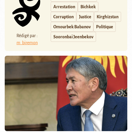
Arrestation
Bichkek
Corruption
Justice
Kirghizstan
Omourbek Babanov
Politique
Rédigé par :
Sooronbaï Jeenbekov
m_biremon