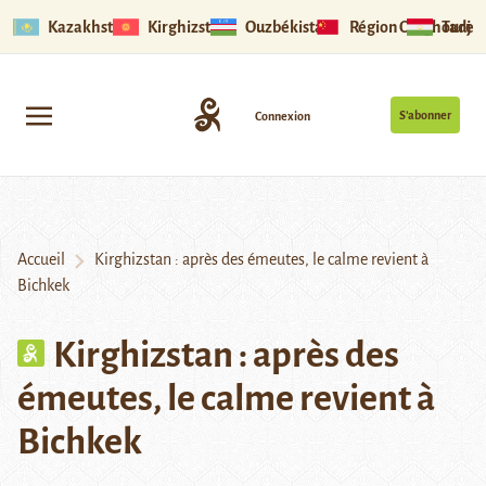
Kazakhstan
Kirghizstan
Ouzbékistan
Région Ouïghoure
Tadjik
S’abonner
Connexion
Accueil
Kirghizstan : après des émeutes, le calme revient à
Bichkek
Kirghizstan : après des
émeutes, le calme revient à
Bichkek