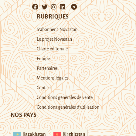
RUBRIQUES
S’abonner à Novastan
Le projet Novastan
Charte éditoriale
Equipe
Partenaires
Mentions légales
Contact
Conditions générales de vente
Conditions générales d’utilisation
NOS PAYS
Kazakhstan
Kirghizstan