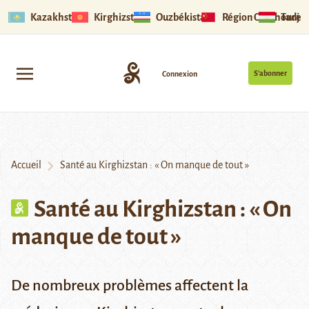
Kazakhstan
Kirghizstan
Ouzbékistan
Région Ouïghoure
Tadjik
S’abonner
Connexion
Accueil
Santé au Kirghizstan : « On manque de tout »
Santé au Kirghizstan : « On
manque de tout »
De nombreux problèmes affectent la