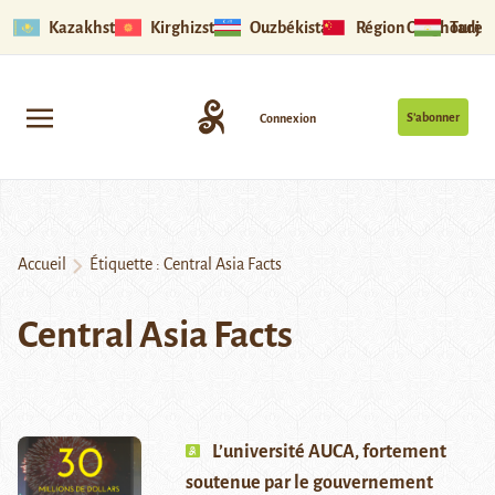
Kazakhstan
Kirghizstan
Ouzbékistan
Région Ouïghoure
Tadjik
S’abonner
Connexion
Accueil
Étiquette :
Central Asia Facts
Central Asia Facts
L’université AUCA, fortement
soutenue par le gouvernement