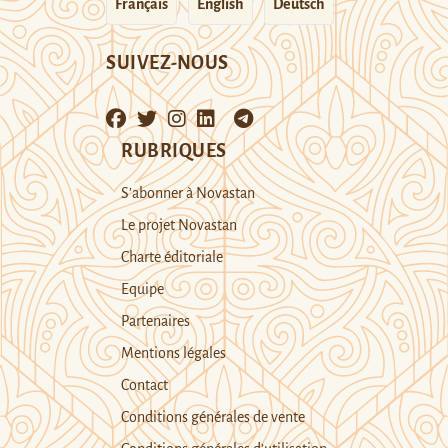
Français
English
Deutsch
SUIVEZ-NOUS
RUBRIQUES
S’abonner à Novastan
Le projet Novastan
Charte éditoriale
Equipe
Partenaires
Mentions légales
Contact
Conditions générales de vente