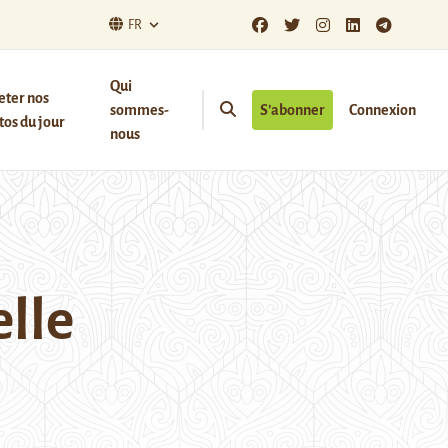
FR
Qui
eter nos
sommes-
S’abonner
Connexion
os du jour
nous
elle