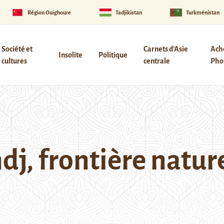
Région Ouïghoure
Tadjikistan
Turkménistan
Société et
Carnets d’Asie
Ach
Insolite
Politique
cultures
centrale
Phot
ndj, frontière natur