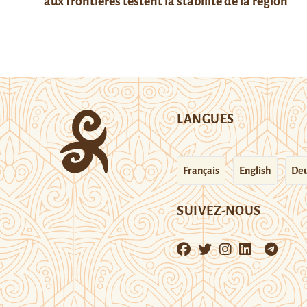
aux frontières testent la stabilité de la région
LANGUES
Français
English
Deu
SUIVEZ-NOUS