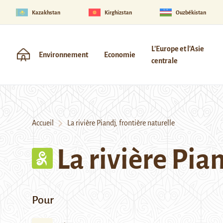
Kazakhstan
Kirghizstan
Ouzbékistan
L'Europe et l'Asie
Environnement
Economie
centrale
Accueil
La rivière Piandj, frontière naturelle
La rivière Pia
Pour