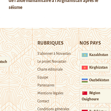
de l’aide humanitaire à l’Afghanistan après le
séisme
RUBRIQUES
NOS PAYS
S’abonner à Novastan
Kazakhstan
Le projet Novastan
tsch
Kirghizstan
Charte éditoriale
Equipe
Ouzbékistan
Partenaires
Région
Mentions légales
Ouïghoure
Contact
Conditions générales