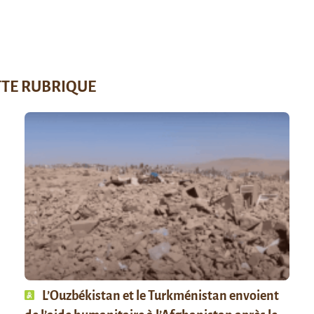
TTE RUBRIQUE
L’Ouzbékistan et le Turkménistan envoient