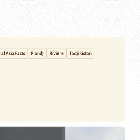
al Asia Facts
Piandj
Rivière
Tadjikistan