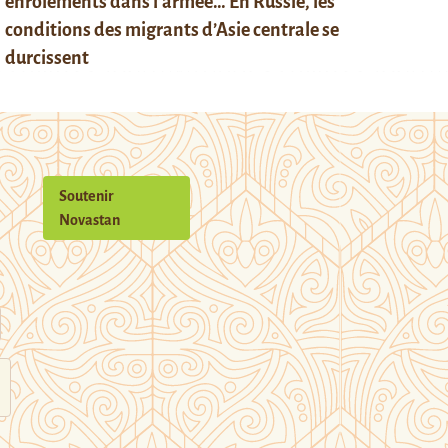
enrôlements dans l’armée… En Russie, les
conditions des migrants d’Asie centrale se
durcissent
Soutenir
Novastan