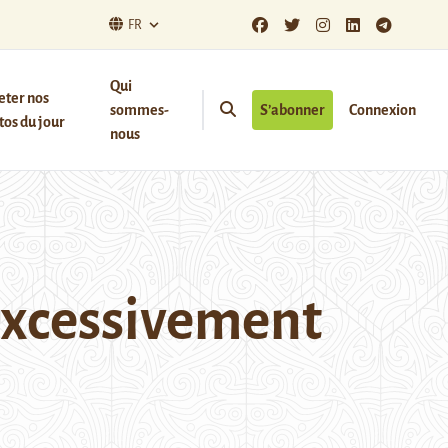
FR
Qui
eter nos
sommes-
S’abonner
Connexion
os du jour
nous
 excessivement