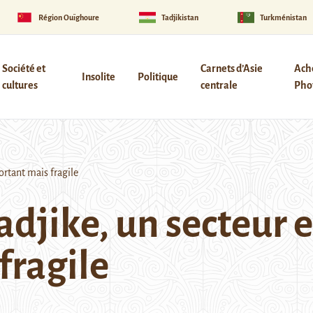
Région Ouïghoure
Tadjikistan
Turkménistan
Société et
Carnets d’Asie
Ach
Insolite
Politique
cultures
centrale
Phot
ortant mais fragile
tadjike, un secteur
fragile