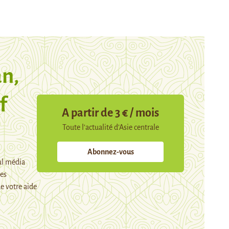
n,
f
A partir de 3 € / mois
Toute l’actualité d’Asie centrale
Abonnez-vous
ul média
mes
e votre aide