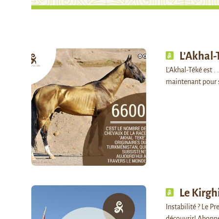
L’Akhal-
L'Akhal-Téké est .
maintenant pour 
Le Kirghi
Instabilité ? Le P
découvrir! Abonn