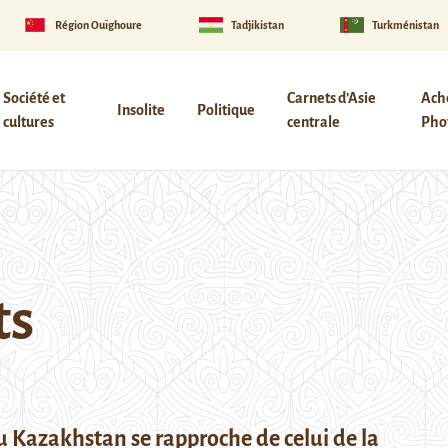
Région Ouïghoure
Tadjikistan
Turkménistan
Société et
Carnets d’Asie
Ach
Insolite
Politique
cultures
centrale
Phot
ts
u Kazakhstan se rapproche de celui de la