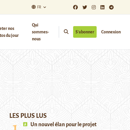
FR
Qui
eter nos
sommes-
S’abonner
Connexion
os du jour
nous
LES PLUS LUS
Un nouvel élan pour le projet