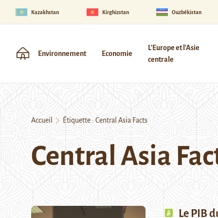
Kazakhstan
Kirghizstan
Ouzbékistan
L'Europe et l'Asie
Environnement
Economie
centrale
Accueil
Étiquette :
Central Asia Facts
Central Asia Fac
Le PIB d