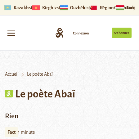
Kazakhstan
Kirghizstan
Ouzbékistan
Région Ouïghoure
Tadjik
S’abonner
Connexion
Accueil
Le poète Abaï
Le poète Abaï
Rien
Fact
1 minute