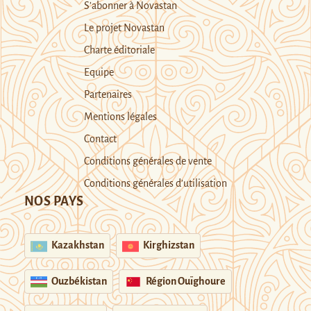
S’abonner à Novastan
Le projet Novastan
Charte éditoriale
Equipe
Partenaires
Mentions légales
Contact
Conditions générales de vente
Conditions générales d’utilisation
NOS PAYS
Kazakhstan
Kirghizstan
Ouzbékistan
Région Ouïghoure