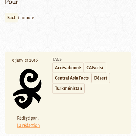
Pour
Fact
1 minute
TAGS
9 janvier 2016
Accès abonné
CAFacts1
Central Asia Facts
Désert
Turkménistan
Rédigé par :
La rédaction