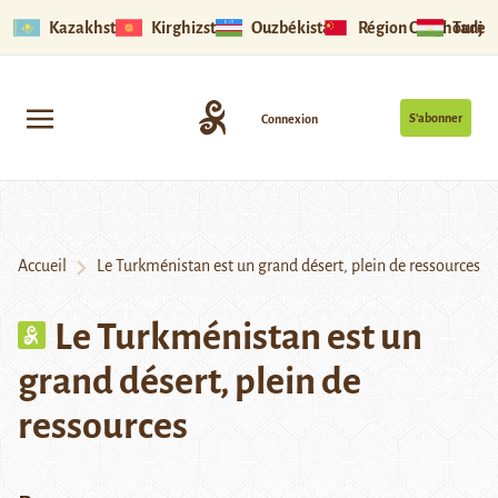
Kazakhstan
Kirghizstan
Ouzbékistan
Région Ouïghoure
Tadjik
S’abonner
Connexion
Accueil
Le Turkménistan est un grand désert, plein de ressources
Le Turkménistan est un
grand désert, plein de
ressources