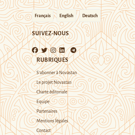
Français
English
Deutsch
SUIVEZ-NOUS
RUBRIQUES
S’abonner à Novastan
Le projet Novastan
Charte éditoriale
Equipe
Partenaires
Mentions légales
Contact