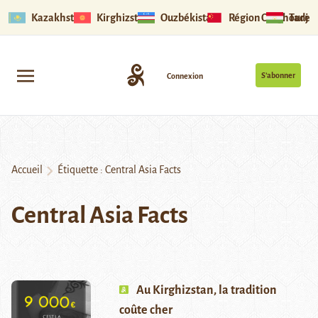
Kazakhstan
Kirghizstan
Ouzbékistan
Région Ouïghoure
Tadjik
S’abonner
Connexion
Accueil
Étiquette :
Central Asia Facts
Central Asia Facts
Au Kirghizstan, la tradition
coûte cher