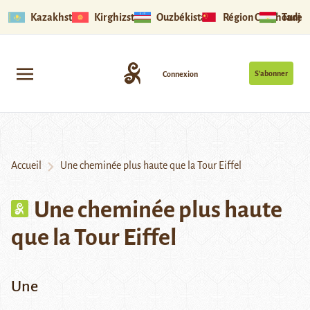
Kazakhstan
Kirghizstan
Ouzbékistan
Région Ouïghoure
Tadjik
S’abonner
Connexion
Accueil
Une cheminée plus haute que la Tour Eiffel
Une cheminée plus haute
que la Tour Eiffel
Une