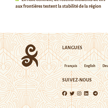
aux frontières testent la stabilité de la région
LANGUES
Français
English
Deu
SUIVEZ-NOUS