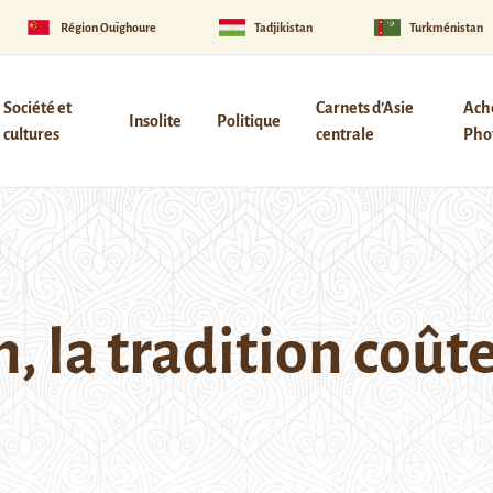
Région Ouïghoure
Tadjikistan
Turkménistan
Société et
Carnets d’Asie
Ach
Insolite
Politique
cultures
centrale
Phot
, la tradition coût