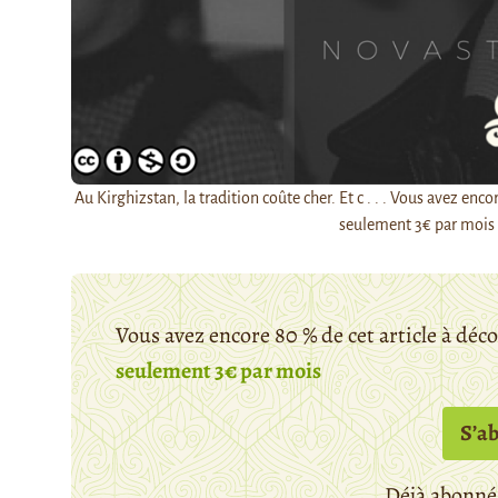
Au Kirghizstan, la tradition coûte cher. Et c . . . Vous avez e
seulement 3€ par mois
Vous avez encore 80 % de cet article à déc
seulement 3€ par mois
S’a
Déjà abonné