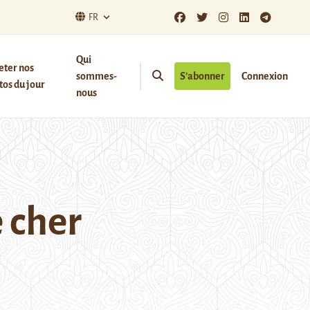
FR
Qui
eter nos
sommes-
S’abonner
Connexion
os du jour
nous
e cher