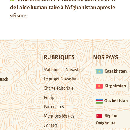
de l’aide humanitaire à l’Afghanistan après le
séisme
RUBRIQUES
NOS PAYS
S’abonner à Novastan
Kazakhstan
Le projet Novastan
tsch
Kirghizstan
Charte éditoriale
Equipe
Ouzbékistan
Partenaires
Région
Mentions légales
Ouïghoure
Contact