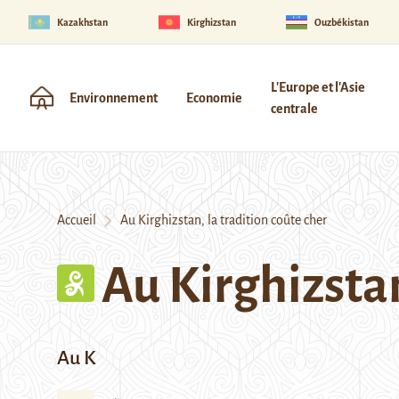
Kazakhstan
Kirghizstan
Ouzbékistan
L'Europe et l'Asie
Environnement
Economie
centrale
Accueil
Au Kirghizstan, la tradition coûte cher
Au Kirghizstan
Au K