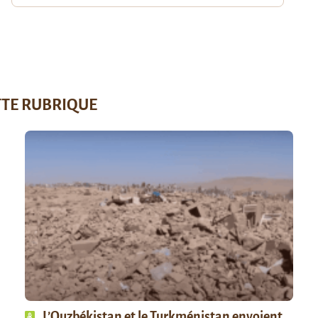
TTE RUBRIQUE
L’Ouzbékistan et le Turkménistan envoient