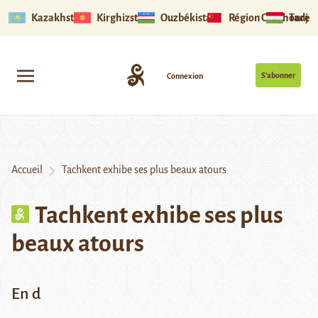
Kazakhstan
Kirghizstan
Ouzbékistan
Région Ouïghoure
Tadjik
S’abonner
Connexion
Accueil
Tachkent exhibe ses plus beaux atours
Tachkent exhibe ses plus
beaux atours
En d