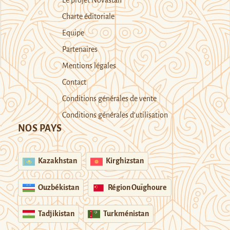
Le projet Novastan
Charte éditoriale
Equipe
Partenaires
Mentions légales
Contact
Conditions générales de vente
Conditions générales d’utilisation
NOS PAYS
Kazakhstan
Kirghizstan
Ouzbékistan
Région Ouïghoure
Tadjikistan
Turkménistan