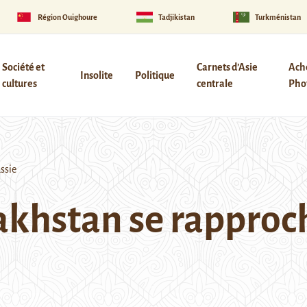
Région Ouïghoure
Tadjikistan
Turkménistan
Société et
Carnets d’Asie
Ach
Insolite
Politique
cultures
centrale
Phot
ssie
khstan se rapproch