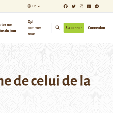
FR
Qui
eter nos
sommes-
S’abonner
Connexion
os du jour
nous
e de celui de la