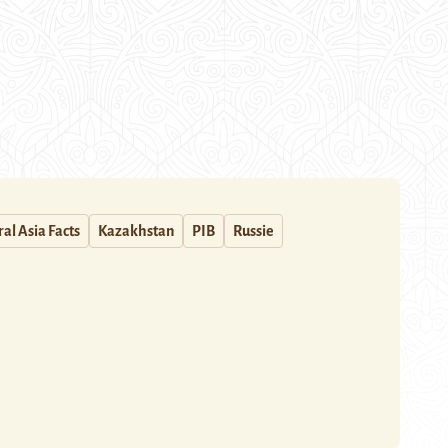
al Asia Facts
Kazakhstan
PIB
Russie